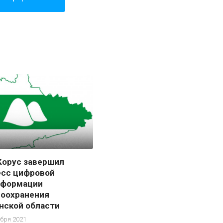
Корус завершил
есс цифровой
сформации
оохранения
нской области
ября 2021