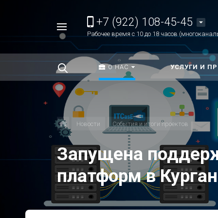
+7 (922) 108-45-45
Например,
Рабочее время с 10 до 18 часов (многоканал
Разработка
Найти
везде
сайта
О НАС
УСЛУГИ И П
Новости
События и итоги проектов
Запущена поддер
платформ в Курган