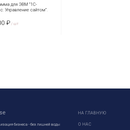
амма для ЭВМ "1С-
с: Управление сайтом".
зия Бизнес
00 ₽
/ шт
ase
НА ГЛАВНУЮ
О НАС
изация бизнеса - без лишней воды