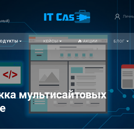
Личны
ьный)
РОДУКТЫ
КЕЙСЫ
АКЦИИ
БЛОГ
жка мультисайтовых
е