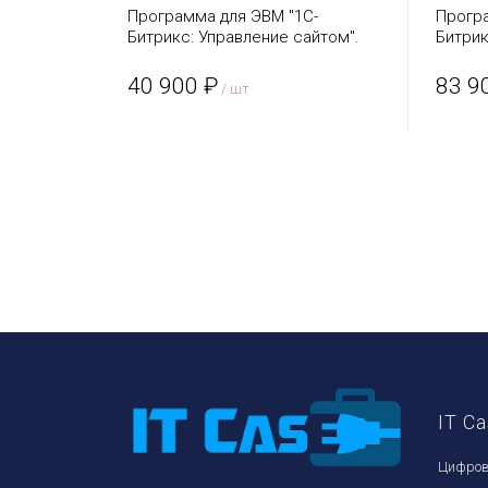
Программа для ЭВМ "1С-
Прогр
Битрикс: Управление сайтом".
Битрик
Лицензия Малый бизнес
Лицен
40 900 ₽
83 9
/ шт
IT C
Цифров