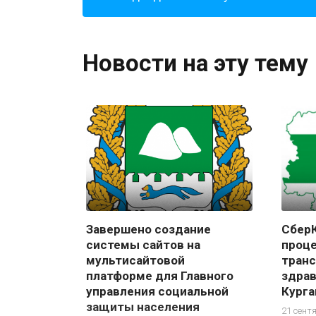
Новости на эту тему
Завершено создание
Сбер
системы сайтов на
проц
мультисайтовой
тран
платформе для Главного
здрав
управления социальной
Курга
защиты населения
21 сент