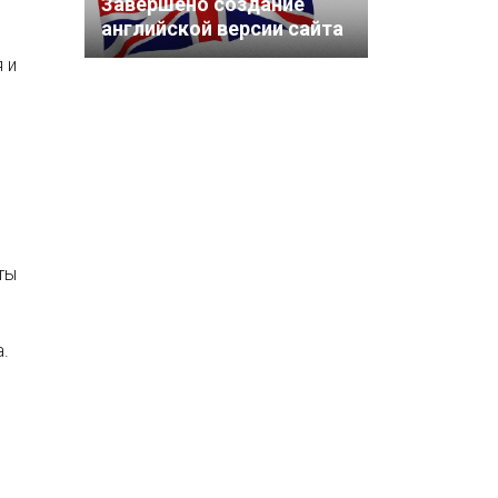
Завершено создание
английской версии сайта
ГК "Сигма"
 и
ты
.