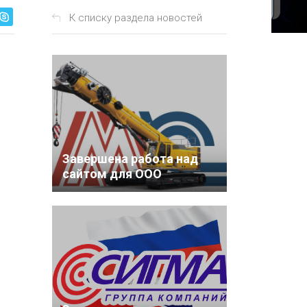
К списку раздела новостей
Завершена работа над
сайтом для ООО
"Специализированный
застройщик
«Монолитное
строительство»
u