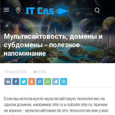
Блог
Полезные статьи
Мультисайтовость, домены и
субдомены - полезное
напоминание
10 июля 2024
2186
Если вы используете мультисайтовую технологию на
одном домене, например site.ru и subsite.site.ru, причем
не важно - мультисайтовая ли это технология или у вас