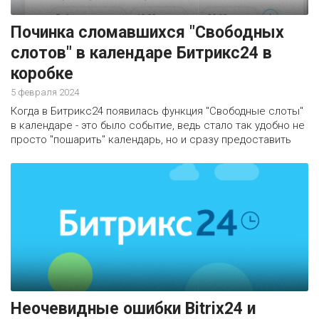
Починка сломавшихся "Свободных
слотов" в календаре Битрикс24 в
коробке
5 февраля 2024
Когда в Битрикс24 появилась функция "Свободные слоты"
в календаре - это было событие, ведь стало так удобно не
просто "пошарить" календарь, но и сразу предоставить
возможность назначить встречу. В следующих релизах
эту функцию довели практически до совершенства -
появилась возможность учитывать время коллег,
которых можно "забронировать" на встречу. Но в коробке
Битрикс24 иногда при обновлениях что-то может пойти не
так. Мы столкнулись с этим на своём портале. Шаблон
свободных слотов работает не корректно. И если эта
проблема у вас тоже проявилась - вы в нужном месте.
Рассказываем как починить.
Неочевидные ошибки Bitrix24 и